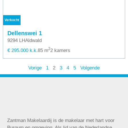
Verkocht
Dellenswei 1
9294 LH
Aldwald
2
€ 295.000 k.k.
85 m
2 kamers
Vorige
1
2
3
4
5
Volgende
Zantman Makelaardij is de makelaar met hart voor
Burgum en omgeving. Als lid van de Nederlandse