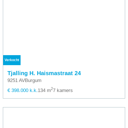
Verkocht
Tjalling H. Haismastraat 24
9251 AV
Burgum
2
€ 398.000 k.k.
134 m
7 kamers