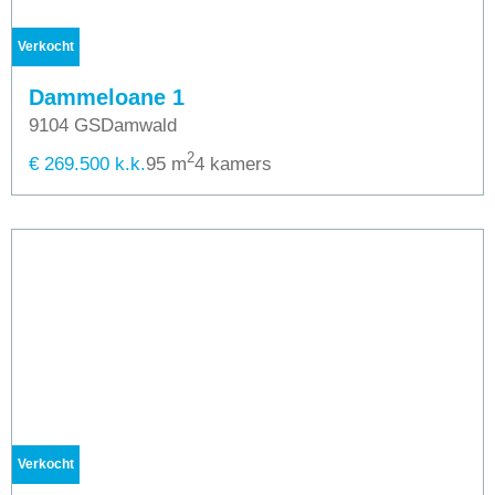
Verkocht
Dammeloane 1
9104 GS
Damwald
2
€ 269.500 k.k.
95 m
4 kamers
Verkocht