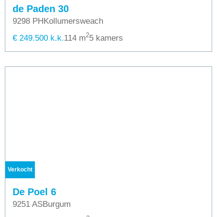
de Paden 30
9298 PH
Kollumersweach
2
€ 249.500 k.k.
114 m
5 kamers
Verkocht
De Poel 6
9251 AS
Burgum