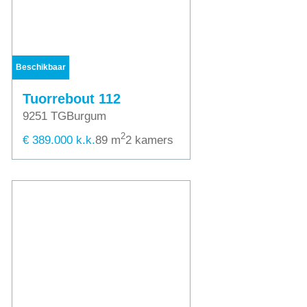
Beschikbaar
Tuorrebout 112
9251 TG
Burgum
2
€ 389.000 k.k.
89 m
2 kamers