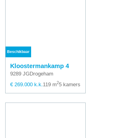
Beschikbaar
Kloostermankamp 4
9289 JG
Drogeham
2
€ 269.000 k.k.
119 m
5 kamers