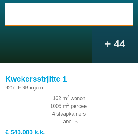
+ 44
Kwekersstrjitte 1
9251 HS
Burgum
2
162 m
wonen
2
1005 m
perceel
4 slaapkamers
Label B
€ 540.000 k.k.