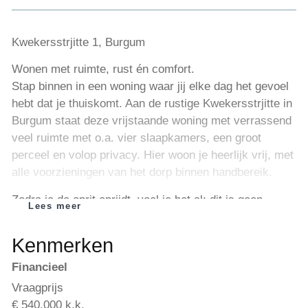
Kwekersstrjitte 1, Burgum
Wonen met ruimte, rust én comfort.
Stap binnen in een woning waar jij elke dag het gevoel
hebt dat je thuiskomt. Aan de rustige Kwekersstrjitte in
Burgum staat deze vrijstaande woning met verrassend
veel ruimte met o.a. vier slaapkamers, een groot
perceel en volop privacy. Hier woon je heerlijk vrij, met
alle voorzieningen van het dorp binnen handbereik.
Zodra je de oprit oprijdt, voel je het al: dit is geen
Lees meer
standaard huis. Je beschikt hier over een royale tuin
rondom de woning, perfect voor lange zomeravonden,
Kenmerken
spelende kinderen of gewoon genieten van je eigen
Financieel
buitenruimte. Binnen ervaar je direct de prettige
lichtinval en de praktische indeling. Voorzien van tien
Vraagprijs
zonnepanelen, zonneboiler met twee zonnecollectoren
€ 540.000 k.k.