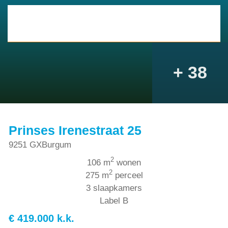
+ 38
Prinses Irenestraat 25
9251 GX
Burgum
2
106 m
wonen
2
275 m
perceel
3 slaapkamers
Label B
€ 419.000 k.k.