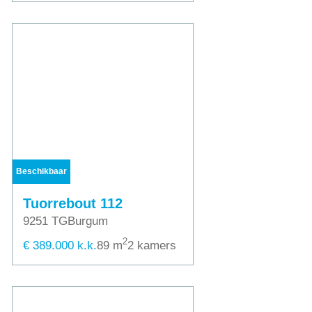
Beschikbaar
Tuorrebout 112
9251 TG
Burgum
2
€ 389.000 k.k.
89 m
2 kamers