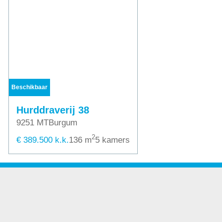
Beschikbaar
Hurddraverij 38
9251 MT
Burgum
2
€ 389.500 k.k.
136 m
5 kamers