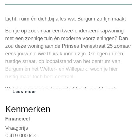
Licht, ruim én dichtbij alles wat Burgum zo fijn maakt
Ben je op zoek naar een twee-onder-een-kapwoning
met een zonnige tuin én moderne voorzieningen? Dan
zou deze woning aan de Prinses Irenestraat 25 zomaar
eens jouw nieuwe thuis kunnen zijn. Gelegen in een
rustige straat, op loopafstand van het centrum van
Burgum én het Wetter- en Willepark, woon je hier
rustig maar toch heel centraal.
Wat deze woning extra aantrekkelijk maakt, is de
Lees meer
dakkapel aan de achterzijde. Deze zorgt niet alleen
voor veel extra licht, maar ook voor meer ruimte op de
Kenmerken
verdieping. Hierdoor is er een royale slaapkamer én
Financieel
een vergrote, vernieuwde badkamer gerealiseerd – fris,
modern en helemaal van deze tijd.
Vraagprijs
€ 419.000 k.k.