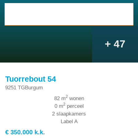
+ 47
Tuorrebout 54
9251 TG
Burgum
2
82 m
wonen
2
0 m
perceel
2 slaapkamers
Label A
€ 350.000 k.k.