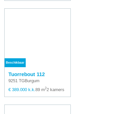
Beschikbaar
Tuorrebout 112
9251 TG
Burgum
2
€ 389.000 k.k.
89 m
2 kamers