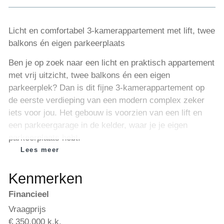
Licht en comfortabel 3-kamerappartement met lift, twee
balkons én eigen parkeerplaats
Ben je op zoek naar een licht en praktisch appartement
met vrij uitzicht, twee balkons én een eigen
parkeerplek? Dan is dit fijne 3-kamerappartement op
de eerste verdieping van een modern complex zeker
iets voor jou. Het gebouw is voorzien van een lift en
een parkeergarage in de kelder, waar je je eigen
parkeerplaats hebt.
Lees meer
De woonkamer is lekker licht en staat in open
verbinding met de lichte keuken, die is voorzien van
Kenmerken
inbouwapparatuur. Via de openslaande deuren stap je
Financieel
zo het balkon op – een heerlijke plek om te ontspannen
en te genieten van het uitzicht.
Vraagprijs
€ 350.000 k.k.