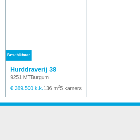
Beschikbaar
Hurddraverij 38
9251 MT
Burgum
2
€ 389.500 k.k.
136 m
5 kamers